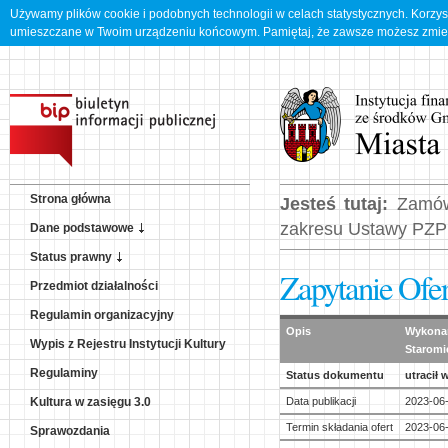
Używamy plików cookie i podobnych technologii w celach statystycznych. Korzys
umieszczane w Twoim urządzeniu końcowym. Pamiętaj, że zawsze możesz zmien
Strona główna
Jesteś tutaj:
Zamów
zakresu Ustawy PZP
Dane podstawowe
Status prawny
Zapytanie Ofe
Przedmiot działalności
Regulamin organizacyjny
Opis
Wykonan
Wypis z Rejestru Instytucji Kultury
Staromi
Regulaminy
Status dokumentu
utracił
Data publikacji
2023-06
Kultura w zasięgu 3.0
Termin składania ofert
2023-06-
Sprawozdania