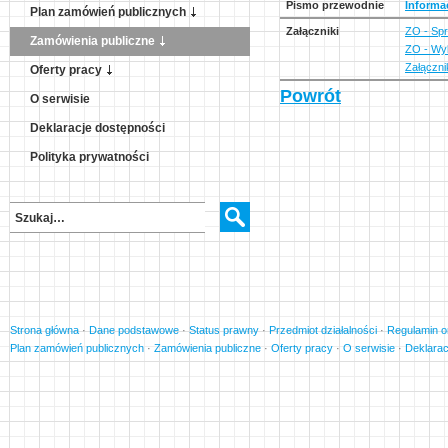
Pismo przewodnie
Informac
Plan zamówień publicznych
Załączniki
ZO - Sp
Zamówienia publiczne
ZO - Wyk
Załączni
Oferty pracy
Powrót
O serwisie
Deklaracje dostępności
Polityka prywatności
Strona główna
·
Dane podstawowe
·
Status prawny
·
Przedmiot działalności
·
Regulamin o
Plan zamówień publicznych
·
Zamówienia publiczne
·
Oferty pracy
·
O serwisie
·
Deklarac